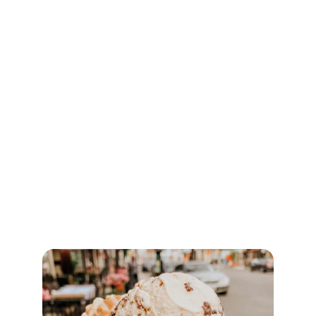
Glaces
Découvrez nos délicieuses glaces et bûches 
de saison.